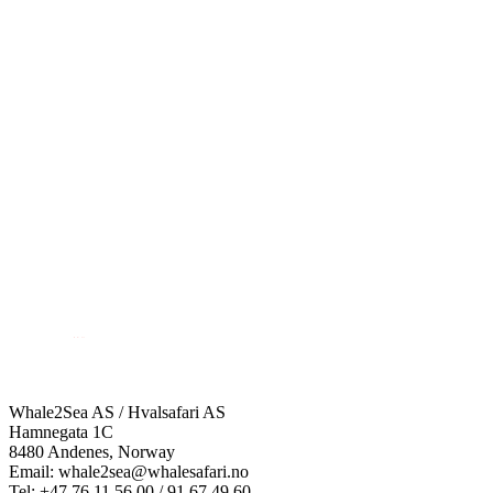
Whale2Sea AS / Hvalsafari AS
Hamnegata 1C
8480 Andenes, Norway
Email: whale2sea@whalesafari.no
Tel: +47 76 11 56 00 / 91 67 49 60