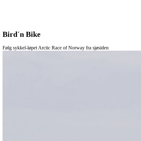
Bird´n Bike
Følg sykkel-løpet Arctic Race of Norway fra sjøsiden
Turer Andenes
Turer Skjervøy/Alta
Hvalsenteret
Camping
Info